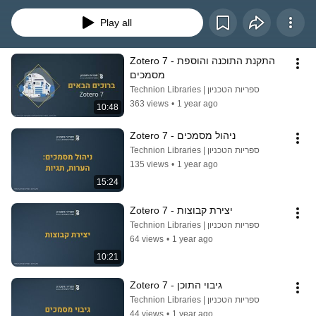
וציטוטים במגוון סגנונותולארגן את רשימת המקורות.נכון להיום אנו ממליצים על 
השימוש בתוכנת Zotero החינמית בתור פיתרון איכותי ויעיל.המדריך נכתב, הוקלט 
Play all
ונערך ע"י צוות מידע והדרכה בספרייה המרכזית בטכניון.מוזמנים גם למדריך שלנו 
בכתב על התוכנה הכולל את כל המידע והקישורים,באתר הספריות: 
https://libraries.technion.ac.il/campaign/?goto=22
Zotero 7 - התקנת התוכנה והוספת 
מסמכים
Technion Libraries | ספריות הטכניון
363 views
•
1 year ago
10:48
Zotero 7 - ניהול מסמכים
Technion Libraries | ספריות הטכניון
135 views
•
1 year ago
15:24
Zotero 7 - יצירת קבוצות
Technion Libraries | ספריות הטכניון
64 views
•
1 year ago
10:21
Zotero 7 - גיבוי התוכן
Technion Libraries | ספריות הטכניון
44 views
•
1 year ago